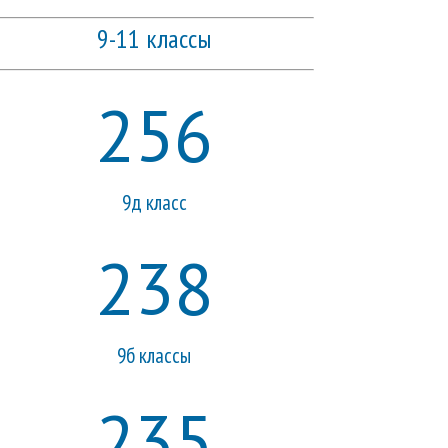
9-11 классы
256
9д класс
238
9б классы
235