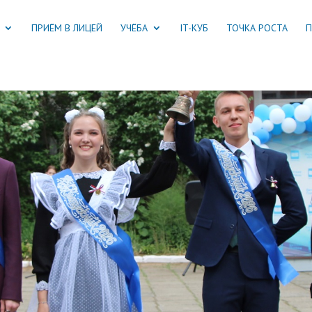
ПРИЁМ В ЛИЦЕЙ
УЧЁБА
IT-КУБ
ТОЧКА РОСТА
П
Последний звонок
 и незабываемый праздник «Последний звонок» прозвенел для выпуск
Подробнее