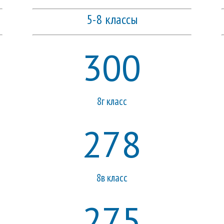
5-8 классы
300
8г класс
278
8в класс
275