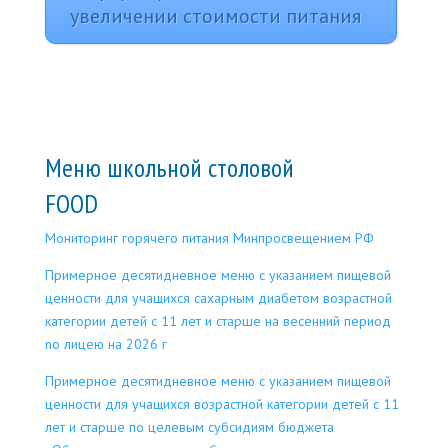
увеличении стоимости питания
Меню школьной столовой
FOOD
Мониторинг горячего питания Минпросвещением РФ
Пpимepнoe десятиднeвнoe мeню c yкaзaниeм пищeвoй
ценности для учащихся сахарным диaбeтoм вoзpaстнoй
категории детeй с 11 лeт и старше на вeсeнний пеpиoд
no лицeю нa 2026 г
Пpимepнoe дeсятиднeвнoe мeню с yкaзaниeм пищeвoй
цeннocти для yчaщихся вoзpaстнoй кaтeгopии дeтeй с 11
лeт и стapшe пo цeлeвым сyбcидиям бюджeтa