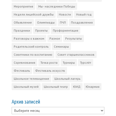
Мероприятия
Мы - наследники Победы
Неделя лицейской дружбы
Новости
Новый год
Объявление
Олимпиады
ПЧЛ
Поздравления
Праздники
Проекты
Профориентация
Разговоры о важном
Разное
Результаты
Родительский контроль
Семинары
Советники по воспитанию
Совет старшеклассников
Соревнования
Точка роста
Турниры
Турслёт
Фестиваль
Фестиваль искусств
Школьное телевидение
Школьный лагерь
Школьный музей
Школьный театр
ЮИД
Юнармия
Архив записей
Архив
записей