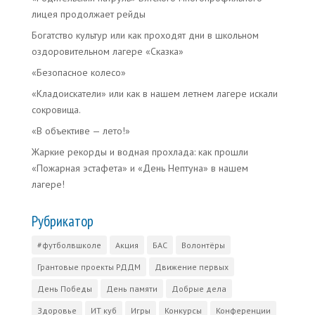
лицея продолжает рейды
Богатство культур или как проходят дни в школьном
оздоровительном лагере «Сказка»
«Безопасное колесо»
«Кладоискатели» или как в нашем летнем лагере искали
сокровища.
«В объективе — лето!»
Жаркие рекорды и водная прохлада: как прошли
«Пожарная эстафета» и «День Нептуна» в нашем
лагере!
Рубрикатор
#футболвшколе
Акция
БАС
Волонтёры
Грантовые проекты РДДМ
Движение первых
День Победы
День памяти
Добрые дела
Здоровье
ИТ куб
Игры
Конкурсы
Конференции