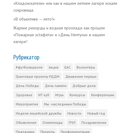
«Кладоискатели» или как в нашем летнем лагере искали
сокровища.
«В объективе — лето!»
Жаркие рекорды и водная прохлада: как прошли
«Пожарная эстафета» и «День Нептуна» в нашем
лагере!
Рубрикатор
#футболвшколе
Акция
БАС
Волонтёры
Грантовые проекты РДДМ
Движение первых
День Победы
День памяти
Добрые дела
Здоровье
ИТ куб
Игры
Конкурсы
Конференции
Мероприятия
Мы - наследники Победы
Неделя лицейской дружбы
Новости
Новый год
Объявление
Олимпиады
ПЧЛ
Поздравления
Праздники
Проекты
Профориентация