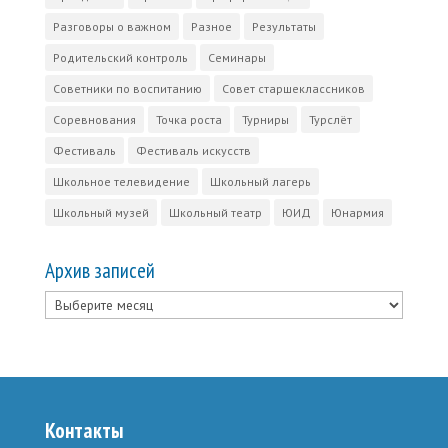
Разговоры о важном
Разное
Результаты
Родительский контроль
Семинары
Советники по воспитанию
Совет старшеклассников
Соревнования
Точка роста
Турниры
Турслёт
Фестиваль
Фестиваль искусств
Школьное телевидение
Школьный лагерь
Школьный музей
Школьный театр
ЮИД
Юнармия
Архив записей
Архив
записей
Контакты