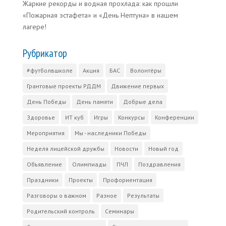
Жаркие рекорды и водная прохлада: как прошли
«Пожарная эстафета» и «День Нептуна» в нашем
лагере!
Рубрикатор
#футболвшколе
Акция
БАС
Волонтёры
Грантовые проекты РДДМ
Движение первых
День Победы
День памяти
Добрые дела
Здоровье
ИТ куб
Игры
Конкурсы
Конференции
Мероприятия
Мы - наследники Победы
Неделя лицейской дружбы
Новости
Новый год
Объявление
Олимпиады
ПЧЛ
Поздравления
Праздники
Проекты
Профориентация
Разговоры о важном
Разное
Результаты
Родительский контроль
Семинары