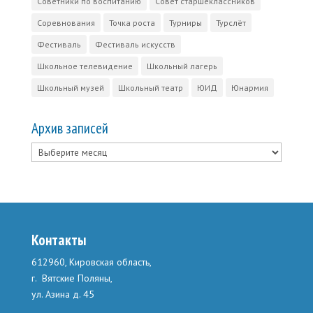
Советники по воспитанию
Совет старшеклассников
Соревнования
Точка роста
Турниры
Турслёт
Фестиваль
Фестиваль искусств
Школьное телевидение
Школьный лагерь
Школьный музей
Школьный театр
ЮИД
Юнармия
Архив записей
Архив
записей
Контакты
612960, Кировская область,
г. Вятские Поляны,
ул. Азина д. 45