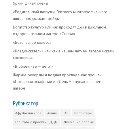
Яркий финал смены
«Родительский патруль» Вятского многопрофильного
лицея продолжает рейды
Богатство культур или как проходят дни в школьном
оздоровительном лагере «Сказка»
«Безопасное колесо»
«Кладоискатели» или как в нашем летнем лагере искали
сокровища.
«В объективе — лето!»
Жаркие рекорды и водная прохлада: как прошли
«Пожарная эстафета» и «День Нептуна» в нашем
лагере!
Рубрикатор
#футболвшколе
Акция
БАС
Волонтёры
Грантовые проекты РДДМ
Движение первых