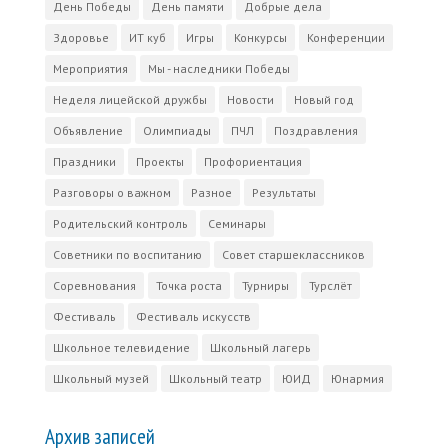
День Победы
День памяти
Добрые дела
Здоровье
ИТ куб
Игры
Конкурсы
Конференции
Мероприятия
Мы - наследники Победы
Неделя лицейской дружбы
Новости
Новый год
Объявление
Олимпиады
ПЧЛ
Поздравления
Праздники
Проекты
Профориентация
Разговоры о важном
Разное
Результаты
Родительский контроль
Семинары
Советники по воспитанию
Совет старшеклассников
Соревнования
Точка роста
Турниры
Турслёт
Фестиваль
Фестиваль искусств
Школьное телевидение
Школьный лагерь
Школьный музей
Школьный театр
ЮИД
Юнармия
Архив записей