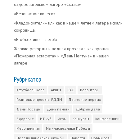
оздоровительном лагере «Сказка»
«Безопасное колесо»
«Кладоискатели» или как в нашем летнем лагере искали
сокровища.
«В объективе — лето!»
Жаркие рекорды и водная прохлада: как прошли
«Пожарная эстафета» и «День Нептуна» в нашем
лагере!
Рубрикатор
#футболвшколе
Акция
БАС
Волонтёры
Грантовые проекты РДДМ
Движение первых
День Победы
День памяти
Добрые дела
Здоровье
ИТ куб
Игры
Конкурсы
Конференции
Мероприятия
Мы - наследники Победы
Неделя лицейской дружбы
Новости
Новый год