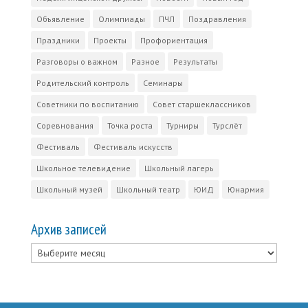
Объявление
Олимпиады
ПЧЛ
Поздравления
Праздники
Проекты
Профориентация
Разговоры о важном
Разное
Результаты
Родительский контроль
Семинары
Советники по воспитанию
Совет старшеклассников
Соревнования
Точка роста
Турниры
Турслёт
Фестиваль
Фестиваль искусств
Школьное телевидение
Школьный лагерь
Школьный музей
Школьный театр
ЮИД
Юнармия
Архив записей
Архив
записей