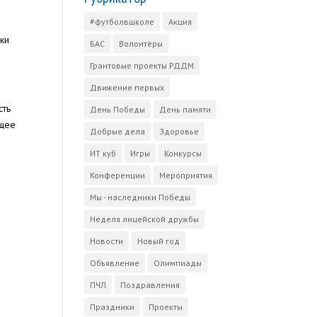
#футболвшколе
Акция
дки
БАС
Волонтёры
Грантовые проекты РДДМ
Движение первых
сть
День Победы
День памяти
бщее
Добрые дела
Здоровье
ИТ куб
Игры
Конкурсы
Конференции
Мероприятия
Мы - наследники Победы
Неделя лицейской дружбы
Новости
Новый год
Объявление
Олимпиады
ПЧЛ
Поздравления
Праздники
Проекты