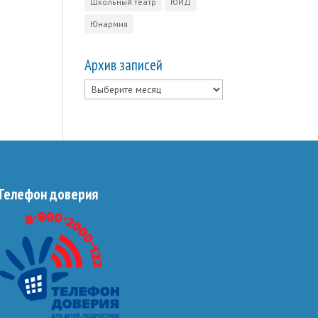
Школьный театр
ЮИД
Юнармия
Архив записей
Архив
записей
Телефон доверия