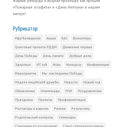
Жаркие рекорды и водная прохлада: как прошли
«Пожарная эстафета» и «День Нептуна» в нашем
лагере!
Рубрикатор
#футболвшколе
Акция
БАС
Волонтёры
Грантовые проекты РДДМ
Движение первых
День Победы
День памяти
Добрые дела
Здоровье
ИТ куб
Игры
Конкурсы
Конференции
Мероприятия
Мы - наследники Победы
Неделя лицейской дружбы
Новости
Новый год
Объявление
Олимпиады
ПЧЛ
Поздравления
Праздники
Проекты
Профориентация
Разговоры о важном
Разное
Результаты
Родительский контроль
Семинары
Советники по воспитанию
Совет старшеклассников