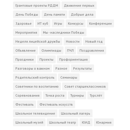
Грантовые проекты РДДМ
Движение первых
День Победы
День памяти
Добрые дела
Здоровье
ИТ куб
Игры
Конкурсы
Конференции
Мероприятия
Мы - наследники Победы
Неделя лицейской дружбы
Новости
Новый год
Объявление
Олимпиады
ПЧЛ
Поздравления
Праздники
Проекты
Профориентация
Разговоры о важном
Разное
Результаты
Родительский контроль
Семинары
Советники по воспитанию
Совет старшеклассников
Соревнования
Точка роста
Турниры
Турслёт
Фестиваль
Фестиваль искусств
Школьное телевидение
Школьный лагерь
Школьный музей
Школьный театр
ЮИД
Юнармия