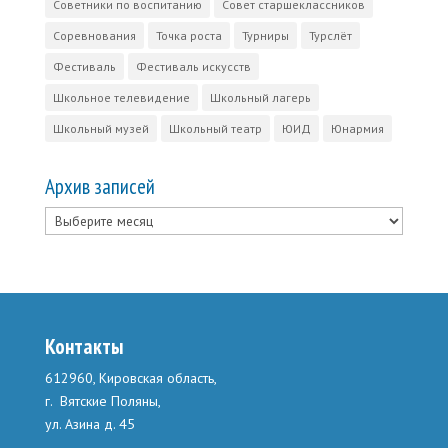
Советники по воспитанию
Совет старшеклассников
Соревнования
Точка роста
Турниры
Турслёт
Фестиваль
Фестиваль искусств
Школьное телевидение
Школьный лагерь
Школьный музей
Школьный театр
ЮИД
Юнармия
Архив записей
Архив
записей
Контакты
612960, Кировская область,
г. Вятские Поляны,
ул. Азина д. 45