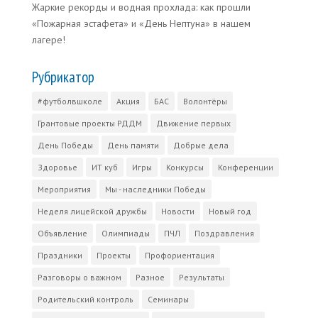
Жаркие рекорды и водная прохлада: как прошли
«Пожарная эстафета» и «День Нептуна» в нашем
лагере!
Рубрикатор
#футболвшколе
Акция
БАС
Волонтёры
Грантовые проекты РДДМ
Движение первых
День Победы
День памяти
Добрые дела
Здоровье
ИТ куб
Игры
Конкурсы
Конференции
Мероприятия
Мы - наследники Победы
Неделя лицейской дружбы
Новости
Новый год
Объявление
Олимпиады
ПЧЛ
Поздравления
Праздники
Проекты
Профориентация
Разговоры о важном
Разное
Результаты
Родительский контроль
Семинары