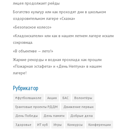
лицея продолжает рейды
Богатство культур или как проходят дни в школьном
оздоровительном лагере «Сказка»
«Безопасное колесо»
«Кладоискатели» или как в нашем летнем лагере искали
сокровища.
«В объективе — лето!»
Жаркие рекорды и водная прохлада: как прошли
«Пожарная эстафета» и «День Нептуна» в нашем
лагере!
Рубрикатор
#футболвшколе
Акция
БАС
Волонтёры
Грантовые проекты РДДМ
Движение первых
День Победы
День памяти
Добрые дела
Здоровье
ИТ куб
Игры
Конкурсы
Конференции