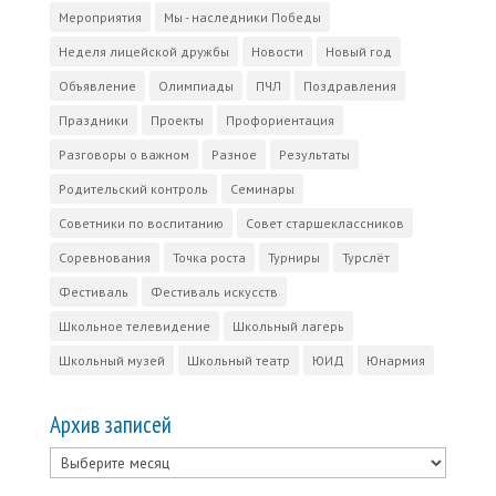
Мероприятия
Мы - наследники Победы
Неделя лицейской дружбы
Новости
Новый год
Объявление
Олимпиады
ПЧЛ
Поздравления
Праздники
Проекты
Профориентация
Разговоры о важном
Разное
Результаты
Родительский контроль
Семинары
Советники по воспитанию
Совет старшеклассников
Соревнования
Точка роста
Турниры
Турслёт
Фестиваль
Фестиваль искусств
Школьное телевидение
Школьный лагерь
Школьный музей
Школьный театр
ЮИД
Юнармия
Архив записей
Архив
записей