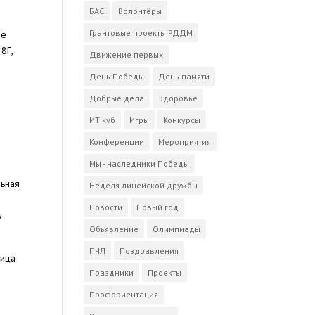
БАС
Волонтёры
Грантовые проекты РДДМ
ие
8Г,
Движение первых
День Победы
День памяти
Добрые дела
Здоровье
ИТ куб
Игры
Конкурсы
Конференции
Мероприятия
Мы - наследники Победы
льная
Неделя лицейской дружбы
Новости
Новый год
у
Объявление
Олимпиады
ПЧЛ
Поздравления
ница
Праздники
Проекты
Профориентация