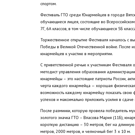
спортом.
Фестиваль ГТО среди Юнармейцев в городе Вятск
обучающиеся лицея, состоящие во Всероссийском
7Г, 6А классов, в том числе обучающиеся 5Б клас
Торжественное открытие Фестиваля началось с в
Победы в Великой Отечественной войне. После и
юнармейцев к участию в мероприятии.
С приветственной речью к участникам Фестиваля 
методист управления образования администрации 
юнармейцы – это настоящие патриоты России, акт
черта каждого юнармейца — хорошая физическая 
возможность каждому юнармейцу показать свою ф
успехов и максимально приложить усилия в сдаче
После разминки, которую провела победитель му
золотого значка ГТО – Власова Мария (11Б), юна
короткую дистанцию – 30 метров, бег на длинную 
метров, 2000 метров, и челночный бег 3 х 10 м.