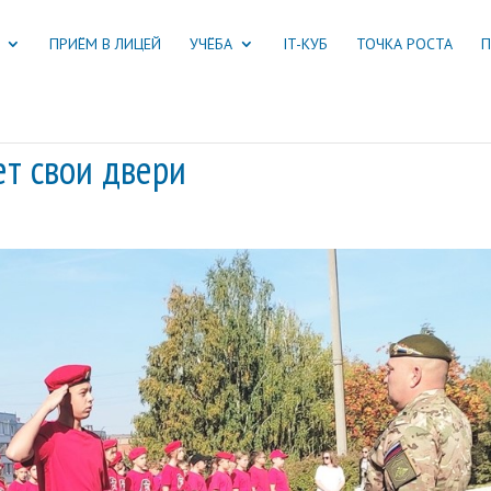
ПРИЁМ В ЛИЦЕЙ
УЧЁБА
IT-КУБ
ТОЧКА РОСТА
П
т свои двери