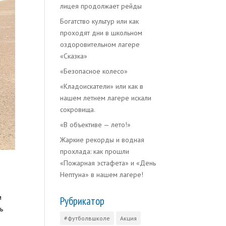
лицея продолжает рейды
Богатство культур или как
проходят дни в школьном
оздоровительном лагере
«Сказка»
«Безопасное колесо»
«Кладоискатели» или как в
нашем летнем лагере искали
сокровища.
«В объективе — лето!»
Жаркие рекорды и водная
прохлада: как прошли
«Пожарная эстафета» и «День
Нептуна» в нашем лагере!
м
Рубрикатор
ь
#футболвшколе
Акция