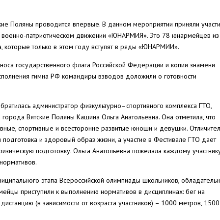
ие Поляны проводится впервые. В данном мероприятии приняли участ
 военно-патриотическом движении «ЮНАРМИЯ». Это 78 юнармейцев из 
са, которые только в этом году вступят в ряды «ЮНАРМИИ».
ыноса государственного флага Российской Федерации и копии знамени
сполнения гимна РФ командиры взводов доложили о готовности
обратилась администратор физкультурно–спортивного комплекса ГТО,
города Вятские Поляны Кашина Ольга Анатольевна. Она отметила, что
ивные, спортивные и всесторонне развитые юноши и девушки. Отличите
подготовка и здоровый образ жизни, а участие в Фестивале ГТО дает
изическую подготовку. Ольга Анатольевна пожелала каждому участник
 нормативов.
ниципального этапа Всероссийской олимпиады школьников, обладатель
рмейцы приступили к выполнению нормативов в дисциплинах: бег на
дистанцию (в зависимости от возраста участников) – 1000 метров, 1500