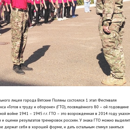
ьного лицея города Вятские Поляны состоялся 1 этап Фестиваля
кса «Готов к труду и обороне» (ГТО), посвящённого 80 – ой годовщине
ой войне 1941 – 1945 г.г. ГТО – это возрожденная в 2014 году указо
и оценки результатов тренировок россиян. У знака ГТО можно выделит
ые держат себя в хорошей форме, и дать остальным стимул заняться