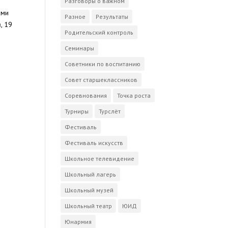
Разговоры о важном
ами
Разное
Результаты
, 19
Родительский контроль
Семинары
Советники по воспитанию
Совет старшеклассников
Соревнования
Точка роста
Турниры
Турслёт
Фестиваль
Фестиваль искусств
Школьное телевидение
Школьный лагерь
Школьный музей
Школьный театр
ЮИД
Юнармия